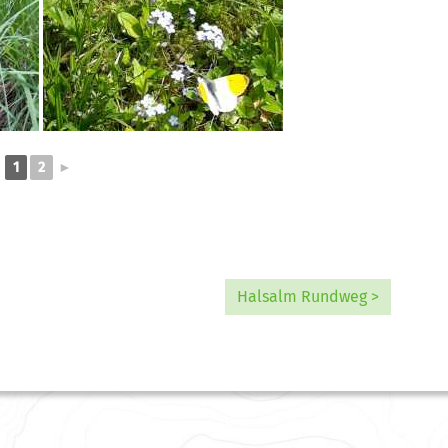
1
2
►
Halsalm Rundweg >